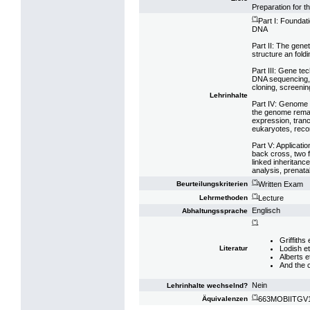
Preparation for t
(*)
Part I: Foundat
DNA
Part II: The genet
structure an fold
Part III: Gene te
DNA sequencing, 
cloning, screenin
Lehrinhalte
Part IV: Genome 
the genome remai
expression, trancr
eukaryotes, reco
Part V: Applicati
back cross, two f
linked inheritan
analysis, prenata
(*)
Written Exam
Beurteilungskriterien
(*)
Lecture
Lehrmethoden
Englisch
Abhaltungssprache
(*)
Griffiths
Lodish et
Literatur
Alberts e
And the 
Nein
Lehrinhalte wechselnd?
(*)
663MOBIITGV13:
Äquivalenzen