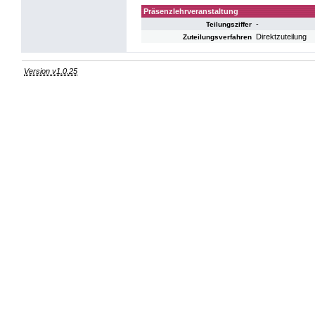
Präsenzlehrveranstaltung
-
Teilungsziffer
Direktzuteilung
Zuteilungsverfahren
Version v1.0.25