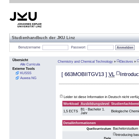
Studienhandbuch der JKU Linz
Benutzername
Passwort
Übersicht
(*)
(*
Chemistry and Chemical Technology
»
Electives
»
Alle Curricula
Externe Tools
(*)
KUSSS
[
663MOBIITGV13
]
VL
Introduc
Auwea NG
(*)
Leider ist diese Information in Deutsch nicht verfü
Workload
Ausbildungslevel
Studienfachbere
B1 - Bachelor 1.
1,5 ECTS
Biologische Chemi
Jahr
Detailinformationen
Bachelorstudium 
Quellcurriculum
(*)
Introducing bas
Ziele