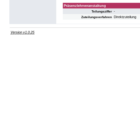
Präsenzlehrveranstaltung
-
Teilungsziffer
Direktzuteilung
Zuteilungsverfahren
Version v1.0.25