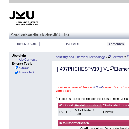
Studienhandbuch der JKU Linz
Benutzername
Passwort
Übersicht
(*)
(*
Chemistry and Chemical Technology
»
Electives
»
Alle Curricula
Externe Tools
(*)
KUSSS
[
497PHCHESPV19
]
VL
Elemen
Auwea NG
Es ist eine neuere Version
2025W
dieser LV im Curr
vorhanden.
(*)
Leider ist diese Information in Deutsch nicht verfü
Workload
Ausbildungslevel
Studienfachbere
M1 - Master 1.
1,5 ECTS
Chemie
Jahr
Detailinformationen
Masterstudium P
Quellcurriculum