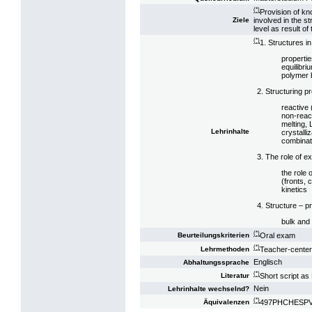
(*)
Provision of kn
involved in the s
Ziele
level as result of
(*)
1. Structures i
propertie
equilibri
polymer 
2. Structuring 
reactive 
non-react
melting, 
Lehrinhalte
crystalli
combinat
3. The role of e
the role 
(fronts, 
kinetics
4. Structure – p
bulk and 
(*)
Oral exam
Beurteilungskriterien
(*)
Teacher-centere
Lehrmethoden
Englisch
Abhaltungssprache
(*)
Short script as
Literatur
Nein
Lehrinhalte wechselnd?
(*)
497PHCHESPV13:
Äquivalenzen