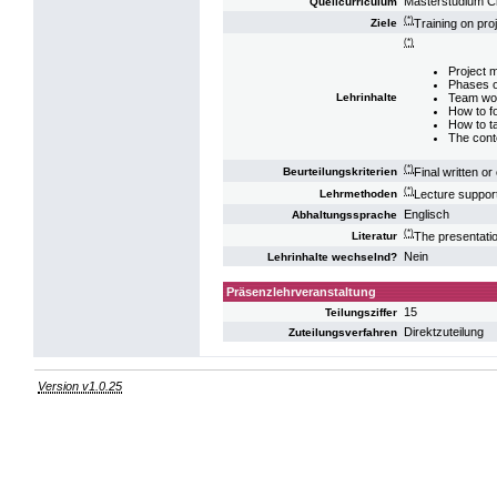
Masterstudium C
Quellcurriculum
(*)
Training on pr
Ziele
(*)
Project 
Phases o
Team wor
Lehrinhalte
How to f
How to t
The conte
(*)
Final written o
Beurteilungskriterien
(*)
Lecture support
Lehrmethoden
Englisch
Abhaltungssprache
(*)
The presentatio
Literatur
Nein
Lehrinhalte wechselnd?
Präsenzlehrveranstaltung
15
Teilungsziffer
Direktzuteilung
Zuteilungsverfahren
Version v1.0.25