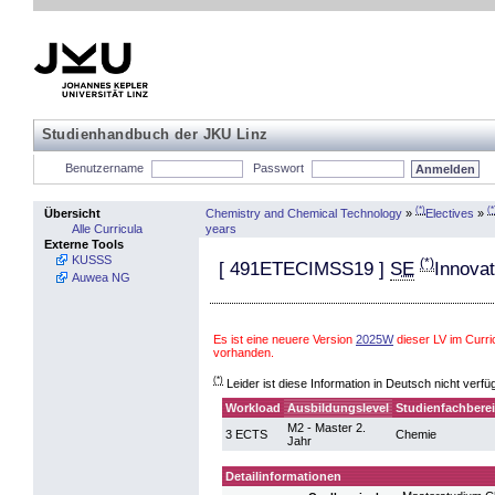
Studienhandbuch der JKU Linz
Benutzername
Passwort
(*)
(*
Chemistry and Chemical Technology
»
Electives
»
Übersicht
years
Alle Curricula
Externe Tools
KUSSS
(*)
[
491ETECIMSS19
]
SE
Innovat
Auwea NG
Es ist eine neuere Version
2025W
dieser LV im Curr
vorhanden.
(*)
Leider ist diese Information in Deutsch nicht verfü
Workload
Ausbildungslevel
Studienfachbere
M2 - Master 2.
3 ECTS
Chemie
Jahr
Detailinformationen