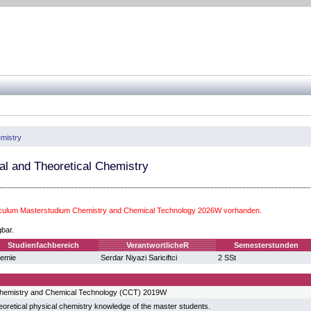
mistry
al and Theoretical Chemistry
iculum Masterstudium Chemistry and Chemical Technology 2026W vorhanden.
gbar.
Studienfachbereich
VerantwortlicheR
Semesterstunden
emie
Serdar Niyazi Sariciftci
2 SSt
hemistry and Chemical Technology (CCT) 2019W
eoretical physical chemistry knowledge of the master students.