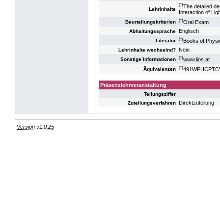
(*)
The detailed de
Lehrinhalte
Interaction of Li
(*)
Oral Exam
Beurteilungskriterien
Englisch
Abhaltungssprache
(*)
Books of Physic
Literatur
Nein
Lehrinhalte wechselnd?
(*)
www.lios.at
Sonstige Informationen
(*)
491WPHCPTCV10
Äquivalenzen
Präsenzlehrveranstaltung
-
Teilungsziffer
Direktzuteilung
Zuteilungsverfahren
Version v1.0.25