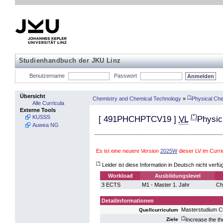
Studienhandbuch der JKU Linz
Benutzername
Passwort
Übersicht
(*)
Chemistry and Chemical Technology
»
Physical Che
Alle Curricula
Externe Tools
(*)
KUSSS
[
491PHCHPTCV19
]
VL
Physic
Auwea NG
Es ist eine neuere Version
2025W
dieser LV im Curr
(*)
Leider ist diese Information in Deutsch nicht verfü
Workload
Ausbildungslevel
3 ECTS
M1 - Master 1. Jahr
Ch
Detailinformationen
Masterstudium C
Quellcurriculum
(*)
Increase the th
Ziele