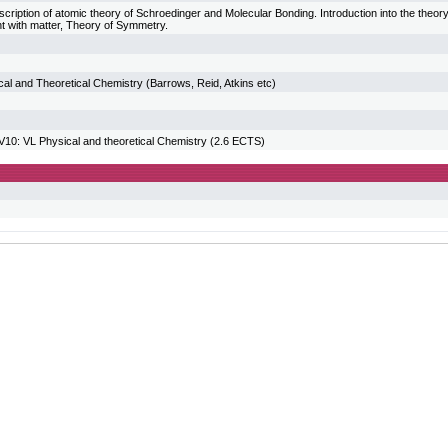
scription of atomic theory of Schroedinger and Molecular Bonding. Introduction into the theory
ght with matter, Theory of Symmetry.
al and Theoretical Chemistry (Barrows, Reid, Atkins etc)
: VL Physical and theoretical Chemistry (2.6 ECTS)