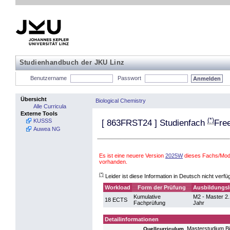
Studienhandbuch der JKU Linz
Benutzername
Passwort
Übersicht
Biological Chemistry
Alle Curricula
Externe Tools
(*)
KUSSS
[
863FRST24
] Studienfach
Free
Auwea NG
Es ist eine neuere Version
2025W
dieses Fachs/Modu
vorhanden.
(*)
Leider ist diese Information in Deutsch nicht verfü
Workload
Form der Prüfung
Ausbildungsl
Kumulative
M2 - Master 2.
18 ECTS
Fachprüfung
Jahr
Detailinformationen
Masterstudium Bi
Quellcurriculum