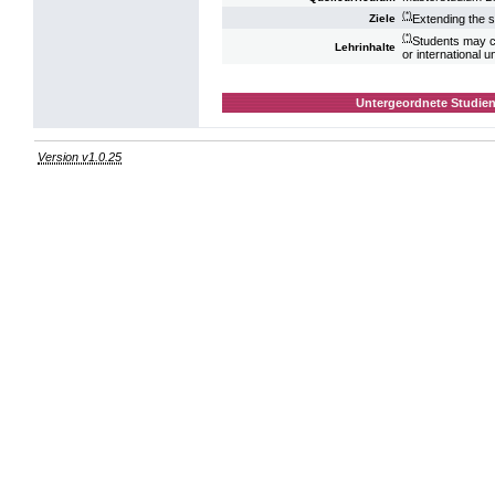
(*)
Extending the s
Ziele
(*)
Students may c
Lehrinhalte
or international un
Untergeordnete Studien
Version v1.0.25