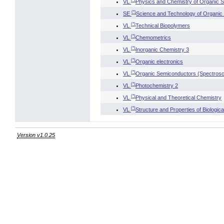
VL
Physics and Chemistry of Organic 
(*)
SE
Science and Technology of Organic
(*)
VL
Technical Biopolymers
(*)
VL
Chemometrics
(*)
VL
Inorganic Chemistry 3
(*)
VL
Organic electronics
(*)
VL
Organic Semiconductors (Spectrosc
(*)
VL
Photochemistry 2
(*)
VL
Physical and Theoretical Chemistry
(*)
VL
Structure and Properties of Biologica
Version v1.0.25