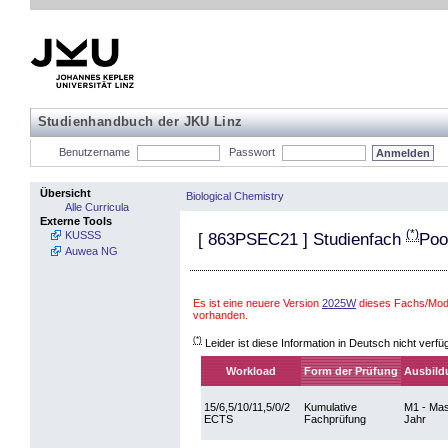
Studienhandbuch der JKU Linz
Benutzername
Passwort
Übersicht
Biological Chemistry
Alle Curricula
Externe Tools
(*)
KUSSS
[
863PSEC21
] Studienfach
Poo
Auwea NG
Es ist eine neuere Version
2025W
dieses Fachs/Modu
vorhanden.
(*)
Leider ist diese Information in Deutsch nicht verfü
Workload
Form der Prüfung
Ausbild
15/6,5/10/11,5/0/2
Kumulative
M1 - Mas
ECTS
Fachprüfung
Jahr