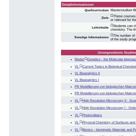
Detailinformationen
Masterstudium Bi
Quellcurriculum
(*)
These courses a
Ziele
or relevant for th
(*)
Students can ch
Lehrinhalte
chemistry. The th
(*)
The number of c
Sonstige Informationen
of the study pro
Untergeordnete Studien
(*)
Modul
Genetics - the Molecular Approa
(*)
VL
Current Topics in Biological Chemist
VL Bioanalytics II
VL Bioanalytics I
PR Modellierung von biologischen Makrom
PR Modellierung von biologischen Makrom
(*)
VL
High Resolution Microscopy II - Sc
(*)
VL
High Resolution Microscopy I - Opti
(*)
VL
Photovoltaics
(*)
VL
Physical Chemistry of Surfaces and 
(*)
VL
Bionics - biomimetic Materials and 
(*)