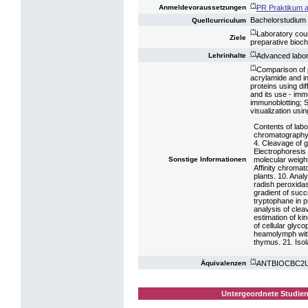
(*)
PR Praktikum a
Anmeldevoraussetzungen
Bachelorstudium 
Quellcurriculum
(*)
Laboratory cour
Ziele
preparative bioch
(*)
Advanced labor
Lehrinhalte
(*)
Comparison of 
acrylamide and i
proteins using di
and its use - immu
immunoblotting; S
visualization us
Contents of labor
chromatography 
4. Cleavage of g
Electrophoresis 
molecular weight 
Sonstige Informationen
Affinity chromat
plants. 10. Anal
radish peroxidas
gradient of succ
tryptophane in p
analysis of clea
estimation of ki
of cellular glycop
heamolymph with 
thymus. 21. Isola
(*)
ANTBIOCBC2U10
Äquivalenzen
Untergeordnete Studien