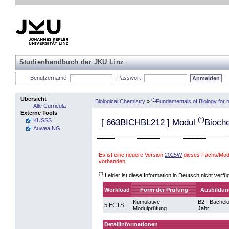
Studienhandbuch der JKU Linz
Benutzername
Passwort
Übersicht
(*)
Biological Chemistry
»
Fundamentals of Biology for 
Alle Curricula
Externe Tools
(*)
KUSSS
[
663BICHBL212
] Modul
Bioche
Auwea NG
Es ist eine neuere Version
2025W
dieses Fachs/Modu
vorhanden.
(*)
Leider ist diese Information in Deutsch nicht verfü
Workload
Form der Prüfung
Ausbildun
Kumulative
B2 - Bachelo
5 ECTS
Modulprüfung
Jahr
Detailinformationen