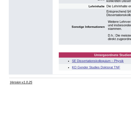
konkreten Disser
Die Lehrinhalte 
Lehrinhalte
Entsprechend §4
Dissertationskol
Weitere Lehrvera
und insbesonder
Sonstige Informationen
stammen.
D.h.: Die meist
direkt zugeordne
Untergeordnete Studien
SE Dissertationskolloquium – Physik
KO Gender Studies Doktorat TNF
Version v1.0.25