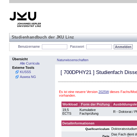
Studienhandbuch der JKU Linz
Benutzername
Passwort
Übersicht
Naturwissenschaften
Alle Curricula
Externe Tools
[
700DPHY21
] Studienfach Disse
KUSSS
Auwea NG
Es ist eine neuere Version
2025W
dieses Fachs/Modu
vorhanden.
Workload
Form der Prüfung
Ausbildungsle
19,5
Kumulative
R - Doktorat / 
ECTS
Fachprüfung
Detailinformationen
Doktoratsstudiu
Quellcurriculum
Das Fach dient d
Ziele