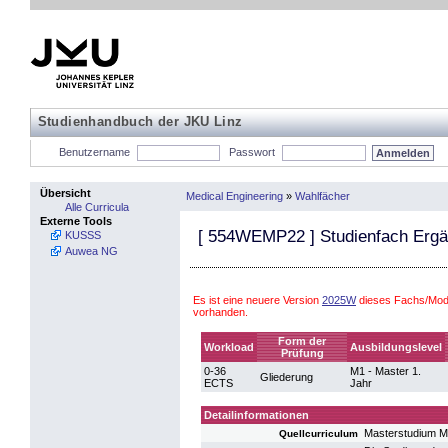
Studienhandbuch der JKU Linz
Benutzername
Passwort
Übersicht
Medical Engineering
»
Wahlfächer
Alle Curricula
Externe Tools
[
554WEMP22
] Studienfach Erg
KUSSS
Auwea NG
Es ist eine neuere Version
2025W
dieses Fachs/Modu
vorhanden.
Form der
Workload
Ausbildungslevel
Prüfung
0-36
M1 - Master 1.
Gliederung
ECTS
Jahr
Detailinformationen
Masterstudium M
Quellcurriculum