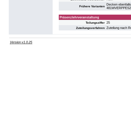
Decken ebenfalls
Frühere Varianten
481WVERPPES22:
Präsenzlehrveranstaltung
25
Teilungsziffer
Zuteilung nach R
Zuteilungsverfahren
Version v1.0.25