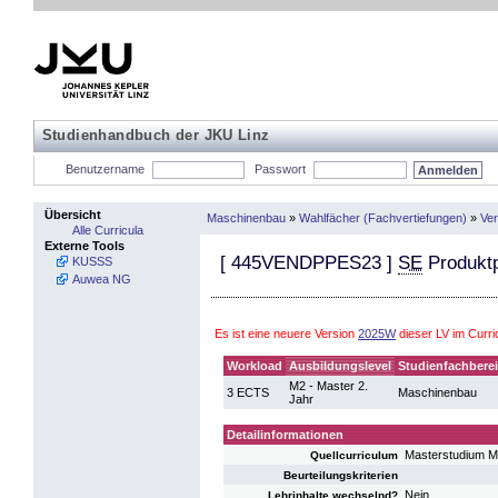
Studienhandbuch der JKU Linz
Benutzername
Passwort
Übersicht
Maschinenbau
»
Wahlfächer (Fachvertiefungen)
»
Ver
Alle Curricula
Externe Tools
[
445VENDPPES23
]
SE
Produktp
KUSSS
Auwea NG
Es ist eine neuere Version
2025W
dieser LV im Curr
Workload
Ausbildungslevel
Studienfachbere
M2 - Master 2.
3 ECTS
Maschinenbau
Jahr
Detailinformationen
Masterstudium 
Quellcurriculum
Beurteilungskriterien
Nein
Lehrinhalte wechselnd?