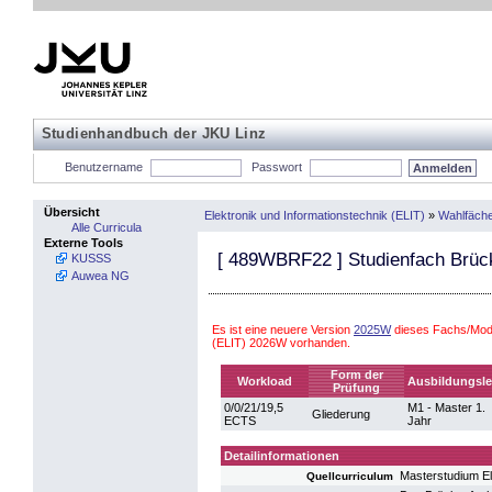
Studienhandbuch der JKU Linz
Benutzername
Passwort
Übersicht
Elektronik und Informationstechnik (ELIT)
»
Wahlfäch
Alle Curricula
Externe Tools
[
489WBRF22
] Studienfach Brüc
KUSSS
Auwea NG
Es ist eine neuere Version
2025W
dieses Fachs/Modu
(ELIT) 2026W vorhanden.
Form der
Workload
Ausbildungsle
Prüfung
0/0/21/19,5
M1 - Master 1.
Gliederung
ECTS
Jahr
Detailinformationen
Masterstudium El
Quellcurriculum