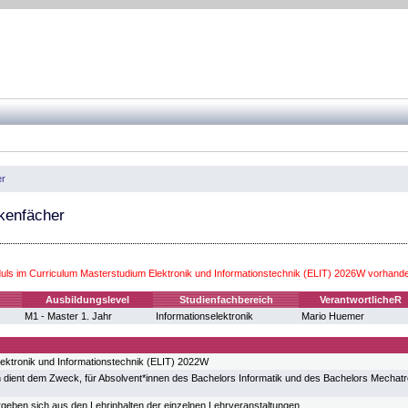
er
kenfächer
ls im Curriculum Masterstudium Elektronik und Informationstechnik (ELIT) 2026W vorhand
g
Ausbildungslevel
Studienfachbereich
VerantwortlicheR
M1 - Master 1. Jahr
Informationselektronik
Mario Huemer
ektronik und Informationstechnik (ELIT) 2022W
dient dem Zweck, für Absolvent*innen des Bachelors Informatik und des Bachelors Mechat
ergeben sich aus den Lehrinhalten der einzelnen Lehrveranstaltungen.