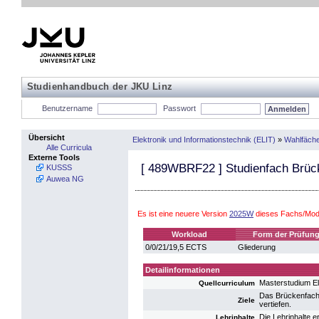
Studienhandbuch der JKU Linz
Benutzername
Passwort
Übersicht
Elektronik und Informationstechnik (ELIT)
»
Wahlfäch
Alle Curricula
Externe Tools
[
489WBRF22
] Studienfach Brüc
KUSSS
Auwea NG
Es ist eine neuere Version
2025W
dieses Fachs/Modu
Workload
Form der Prüfun
0/0/21/19,5 ECTS
Gliederung
Detailinformationen
Masterstudium El
Quellcurriculum
Das Brückenfach 
Ziele
vertiefen.
Die Lehrinhalte 
Lehrinhalte