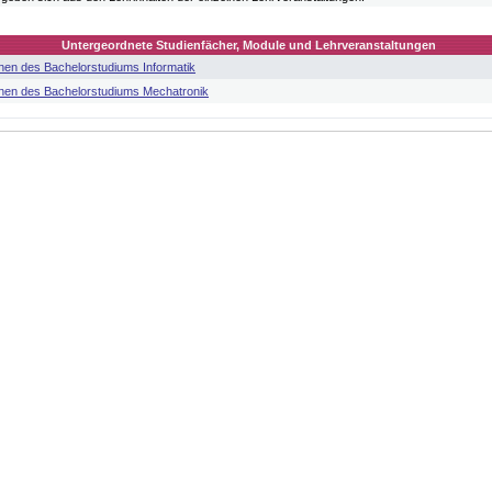
Untergeordnete Studienfächer, Module und Lehrveranstaltungen
nnen des Bachelorstudiums Informatik
nnen des Bachelorstudiums Mechatronik