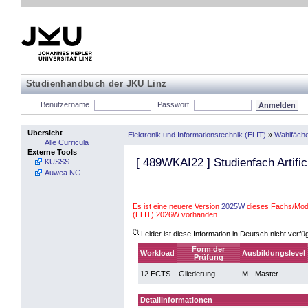
Studienhandbuch der JKU Linz
Benutzername
Passwort
Übersicht
Elektronik und Informationstechnik (ELIT)
»
Wahlfäch
Alle Curricula
Externe Tools
[
489WKAI22
] Studienfach Artific
KUSSS
Auwea NG
Es ist eine neuere Version
2025W
dieses Fachs/Modu
(ELIT) 2026W vorhanden.
(*)
Leider ist diese Information in Deutsch nicht verfü
Form der
Workload
Ausbildungslevel
Prüfung
12 ECTS
Gliederung
M - Master
Detailinformationen