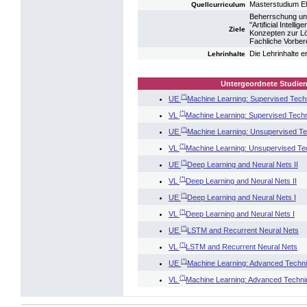
Masterstudium El
Quellcurriculum
Beherrschung und
"Artificial Intel
Ziele
Konzepten zur Lös
Fachliche Vorbere
Die Lehrinhalte 
Lehrinhalte
Untergeordnete Studien
(*)
UE
Machine Learning: Supervised Tech
(*)
VL
Machine Learning: Supervised Tech
(*)
UE
Machine Learning: Unsupervised T
(*)
VL
Machine Learning: Unsupervised Te
(*)
UE
Deep Learning and Neural Nets II
(*)
VL
Deep Learning and Neural Nets II
(*)
UE
Deep Learning and Neural Nets I
(*)
VL
Deep Learning and Neural Nets I
(*)
UE
LSTM and Recurrent Neural Nets
(*)
VL
LSTM and Recurrent Neural Nets
(*)
UE
Machine Learning: Advanced Techn
(*)
VL
Machine Learning: Advanced Techn