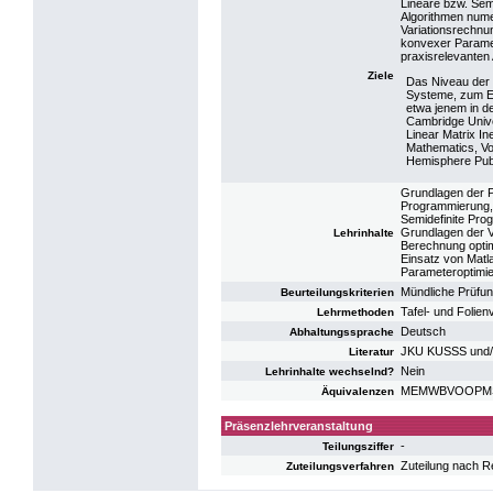
Lineare bzw. Semi
Algorithmen nume
Variationsrechn
konvexer Paramet
praxisrelevanten
Ziele
Das Niveau der
Systeme, zum En
etwa jenem in d
Cambridge Univer
Linear Matrix In
Mathematics, Vol
Hemisphere Publ
Grundlagen der 
Programmierung,
Semidefinite Pro
Grundlagen der V
Lehrinhalte
Berechnung optim
Einsatz von Mat
Parameteroptimier
Mündliche Prüfu
Beurteilungskriterien
Tafel- und Foli
Lehrmethoden
Deutsch
Abhaltungssprache
JKU KUSSS und/
Literatur
Nein
Lehrinhalte wechselnd?
MEMWBVOOPMS: V
Äquivalenzen
Präsenzlehrveranstaltung
-
Teilungsziffer
Zuteilung nach R
Zuteilungsverfahren