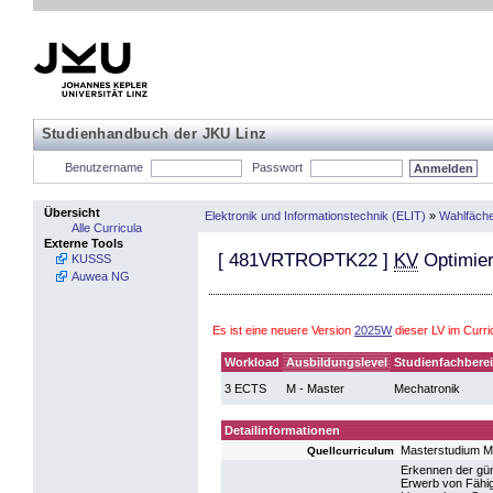
Studienhandbuch der JKU Linz
Benutzername
Passwort
Übersicht
Elektronik und Informationstechnik (ELIT)
»
Wahlfäch
Alle Curricula
Externe Tools
[
481VRTROPTK22
]
KV
Optimie
KUSSS
Auwea NG
Es ist eine neuere Version
2025W
dieser LV im Curr
Workload
Ausbildungslevel
Studienfachbere
3 ECTS
M - Master
Mechatronik
Detailinformationen
Masterstudium M
Quellcurriculum
Erkennen der gü
Erwerb von Fähig