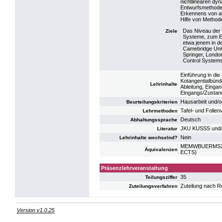
nichtlinearen d
Entwurfsmethoden
Erkennens von al
Hilfe von Methode
Das Niveau der
Ziele
Systeme, zum En
etwa jenem in d
Camebridge Unive
Springer, London
Control Systems
Einführung in die 
Kotangentialbünd
Lehrinhalte
Ableitung, Einga
Eingangs/Zustand
Hausarbeit und/o
Beurteilungskriterien
Tafel- und Folien
Lehrmethoden
Deutsch
Abhaltungssprache
JKU KUSSS und/
Literatur
Nein
Lehrinhalte wechselnd?
MEMWBUERMS2: UE
Äquivalenzen
ECTS)
Präsenzlehrveranstaltung
35
Teilungsziffer
Zuteilung nach R
Zuteilungsverfahren
Version v1.0.25