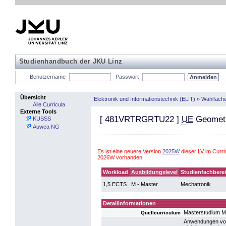
Studienhandbuch der JKU Linz
Benutzername
Passwort
Übersicht
Elektronik und Informationstechnik (ELIT)
»
Wahlfäch
Alle Curricula
Externe Tools
[
481VRTRGRTU22
]
UE
Geometr
KUSSS
Auwea NG
Es ist eine neuere Version
2025W
dieser LV im Curri
2026W vorhanden.
Workload
Ausbildungslevel
Studienfachbere
1,5 ECTS
M - Master
Mechatronik
Detailinformationen
Masterstudium M
Quellcurriculum
Anwendungen von 