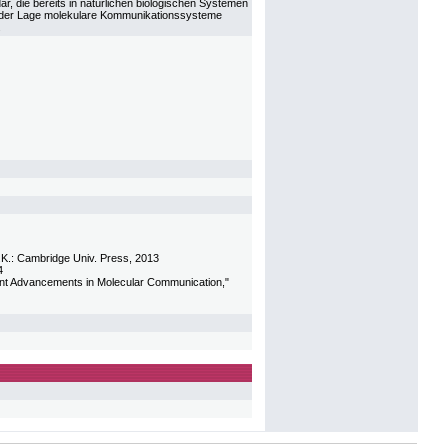
r, die bereits in natürlichen biologischen Systemen
in der Lage molekulare Kommunikationssysteme
.
.K.: Cambridge Univ. Press, 2013
4
ent Advancements in Molecular Communication,"