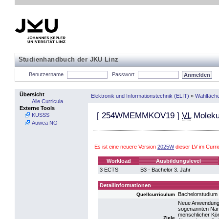
Studienhandbuch der JKU Linz
Benutzername
Passwort
Übersicht
Elektronik und Informationstechnik (ELIT)
»
Wahlfäch
Alle Curricula
Externe Tools
[
254WMEMMKOV19
]
VL
Moleku
KUSSS
Auwea NG
Es ist eine neuere Version
2025W
dieser LV im Curr
Workload
Ausbildungslevel
3 ECTS
B3 - Bachelor 3. Jahr
Detailinformationen
Bachelorstudium
Quellcurriculum
Neue Anwendungen
sogenannten Nan
menschlicher Körp
Ziele