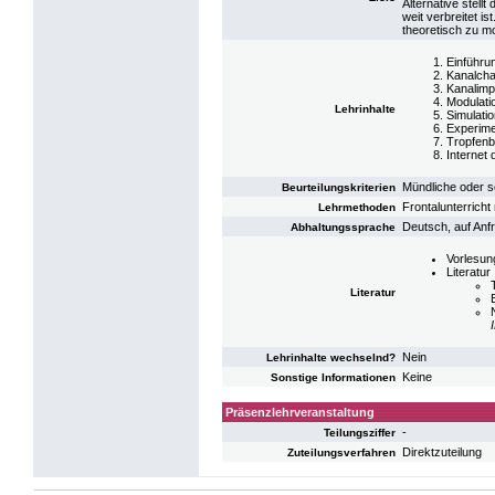
Alternative stell
weit verbreitet 
theoretisch zu mo
Einführu
Kanalcha
Kanalimp
Modulati
Lehrinhalte
Simulati
Experime
Tropfenb
Internet
Mündliche oder sc
Beurteilungskriterien
Frontalunterricht
Lehrmethoden
Deutsch, auf Anfr
Abhaltungssprache
Vorlesun
Literatur
Literatur
Nein
Lehrinhalte wechselnd?
Keine
Sonstige Informationen
Präsenzlehrveranstaltung
-
Teilungsziffer
Direktzuteilung
Zuteilungsverfahren