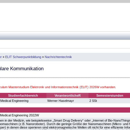
er
»
ELIT Schwerpunktbildung
»
Nachrichtentechnik
lare Kommunikation
iculum Masterstudium Elektronik und Informationstechnik (ELIT) 2026W vorhanden.
Studienfachbereich
VerantwortlicheR
Semesterstunden
Medical Engineering
Werner Haselmayr
2 SSt
 Medical Engineering 2022W
 in der Medizin, wie beispielsweise „Smart Drug Delivery“ oder „Internet of Bio-NanoThing
omaschinen (z.B. Nanoroboter). Durch die geringe Größe der Nanomaschinen (Mikro- und
er) in denen diese operieren sind elektromagnetische Wellen oft nicht für eine effiziente In