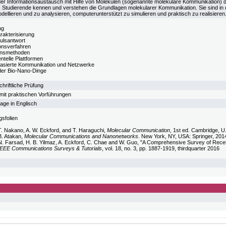
t der Informationsaustausch mit Hilfe von Molekülen (sogenannte molekulare Kommunikation) da
ist. Studierende kennen und verstehen die Grundlagen molekularer Kommunikation. Sie sind 
dellieren und zu analysieren, computerunterstützt zu simulieren und praktisch zu realisieren
ng
rakterisierung
ulsantwort
onsverfahren
onsmethoden
ntelle Plattformen
asierte Kommunikation und Netzwerke
 der Bio-Nano-Dinge
hriftliche Prüfung
 mit praktischen Vorführungen
age in Englisch
gsfolien
T. Nakano, A. W. Eckford, and T. Haraguchi,
Molecular Communication
, 1st ed. Cambridge, U
B. Atakan,
Molecular Communications and Nanonetworks
. New York, NY, USA: Springer, 201
N. Farsad, H. B. Yilmaz, A. Eckford, C. Chae and W. Guo, "A Comprehensive Survey of Rec
IEEE Communications Surveys & Tutorials
, vol. 18, no. 3, pp. 1887-1919, thirdquarter 2016