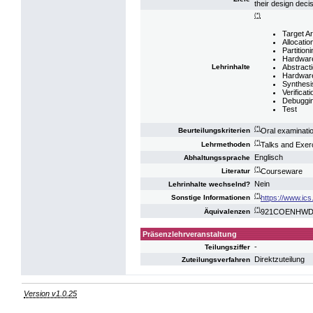
their design deci
(*)
Target A
Allocatio
Partition
Hardwar
Abstract
Lehrinhalte
Hardwar
Synthesi
Verificati
Debuggi
Test
(*)
Oral examinati
Beurteilungskriterien
(*)
Talks and Exer
Lehrmethoden
Englisch
Abhaltungssprache
(*)
Courseware
Literatur
Nein
Lehrinhalte wechselnd?
(*)
https://www.ics.
Sonstige Informationen
(*)
921COENHWDV1
Äquivalenzen
Präsenzlehrveranstaltung
-
Teilungsziffer
Direktzuteilung
Zuteilungsverfahren
Version v1.0.25