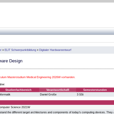
er
»
ELIT Schwerpunktbildung
»
Digitaler Hardwareentwurf
ware Design
iculum Masterstudium Medical Engineering 2026W vorhanden.
gbar.
Studienfachbereich
VerantwortlicheR
Semesterstunden
nformatik
Daniel Große
3 SSt
Computer Science 2021W
tand the different target architectures and components of today’s computing devices. They 