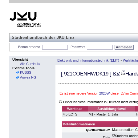
Studienhandbuch der JKU Linz
Benutzername
Passwort
Übersicht
Elektronik und Informationstechnik (ELIT)
»
Wahlfäch
Alle Curricula
Externe Tools
(*)
KUSSS
[
921COENHWDK19
]
KV
Hard
Auwea NG
Es ist eine neuere Version
2025W
dieser LV im Curr
(*)
Leider ist diese Information in Deutsch nicht verfü
Workload
Ausbildungslevel
4,5 ECTS
M1 - Master 1. Jahr
I
Detailinformationen
Masterstudium 
Quellcurriculum
(*)
Students unders
Ziele