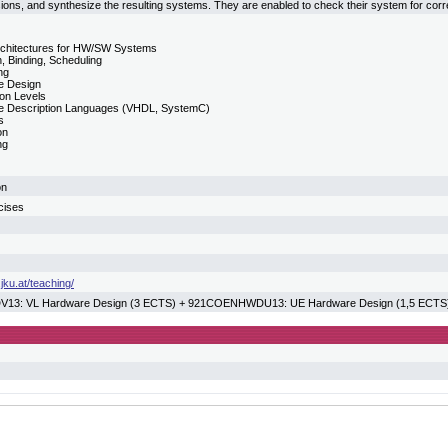
sions, and synthesize the resulting systems. They are enabled to check their system for corre
rchitectures for HW/SW Systems
n, Binding, Scheduling
ing
e Design
ion Levels
e Description Languages (VHDL, SystemC)
s
on
ng
on
cises
jku.at/teaching/
3: VL Hardware Design (3 ECTS) + 921COENHWDU13: UE Hardware Design (1,5 ECTS