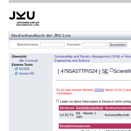
Studienhandbuch der JKU Linz
Benutzername
Passwort
(*)
Sustainability and Plastics Management (SPM)
»
Adv
Übersicht
Engineering and Science
Alle Curricula
Externe Tools
KUSSS
(*)
[
479SASTTPIS24
]
SE
Scientif
Auwea NG
Es ist eine neuere Version
2025W
dieser LV im Curr
vorhanden.
(*)
Leider ist diese Information in Deutsch nicht verfü
Workload
Ausbildungslevel
Studienfachbere
M1 - Master 1.
4,5 ECTS
Kunststofftechnik
Jahr
Detailinformationen