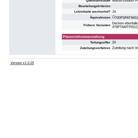
Masterstudium P
Quellcurriculum
Beurteilungskriterien
Ja
Lehrinhalte wechselnd?
(*)
700PSPATIMS11: 
Äquivalenzen
Decken ebenfalls
Frühere Varianten
479PTAMTPIS12: S
Präsenzlehrveranstaltung
20
Teilungsziffer
Zuteilung nach V
Zuteilungsverfahren
Version v1.0.25