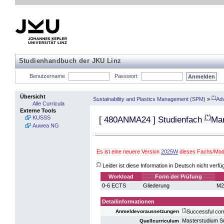
Studienhandbuch der JKU Linz
Benutzername
Passwort
Übersicht
(*)
Sustainability and Plastics Management (SPM)
»
Adv
Alle Curricula
Externe Tools
(*)
KUSSS
[
480ANMA24
] Studienfach
Ma
Auwea NG
Es ist eine neuere Version
2025W
dieses Fachs/Modu
(*)
Leider ist diese Information in Deutsch nicht verfü
Workload
Form der Prüfung
0-6 ECTS
Gliederung
M2
Detailinformationen
(*)
Successful com
Anmeldevoraussetzungen
Masterstudium S
Quellcurriculum