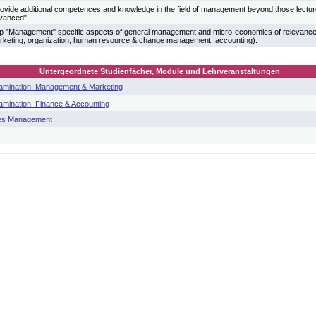
provide additional competences and knowledge in the field of management beyond those lectu
vanced".
up "Management" specific aspects of general management and micro-economics of relevance fo
keting, organization, human resource & change management, accounting).
Untergeordnete Studienfächer, Module und Lehrveranstaltungen
Examination: Management & Marketing
xamination: Finance & Accounting
ales Management