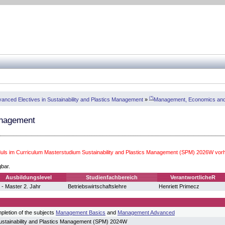
(*)
anced Electives in Sustainability and Plastics Management
»
Management, Economics an
nagement
ls im Curriculum Masterstudium Sustainability and Plastics Management (SPM) 2026W vor
gbar.
Ausbildungslevel
Studienfachbereich
VerantwortlicheR
 - Master 2. Jahr
Betriebswirtschaftslehre
Henriett Primecz
pletion of the subjects
Management Basics
and
Management Advanced
ustainability and Plastics Management (SPM) 2024W