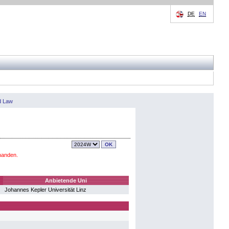
DE
EN
d Law
handen.
Anbietende Uni
Johannes Kepler Universität Linz