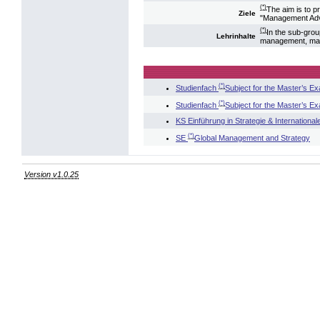
(*)
The aim is to 
Ziele
"Management Ad
(*)
In the sub-gro
Lehrinhalte
management, mar
(*)
Studienfach
Subject for the Master’s 
(*)
Studienfach
Subject for the Master’s E
KS Einführung in Strategie & Internation
(*)
SE
Global Management and Strategy
Version v1.0.25