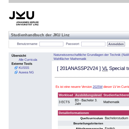
Studienhandbuch der JKU Linz
Benutzername
Passwort
Naturwissenschaftliche Grundlagen der Technik (NaW
Übersicht
Wahlfächer Mathematik
Alle Curricula
Externe Tools
[
201ANASSP2V24
]
VL
Special t
KUSSS
Auwea NG
Es ist eine neuere Version
2025W
dieser LV im Curr
Workload
Ausbildungslevel
Studienfachbere
B3 - Bachelor 3.
3 ECTS
Mathematik
Jahr
Detailinformationen
Bachelorstudium
Quellcurriculum
Beurteilungskriterien
English
Abhaltungssprache