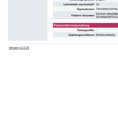
Ja
Lehrinhalte wechselnd?
TM1WAVOSPVA: V
Äquivalenzen
Decken ebenfalls
Frühere Varianten
201ANASSP2V12: 
Präsenzlehrveranstaltung
-
Teilungsziffer
Direktzuteilung
Zuteilungsverfahren
Version v1.0.25