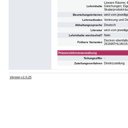
Lineare Räume; l
Gleichungen; Eig
Lehrinhalte
Skalarprodukträu
wird vom jeweili
Beurteilungskriterien
Vorlesung und Di
Lehrmethoden
Deutsch
Abhaltungssprache
wird vom jeweili
Literatur
Nein
Lehrinhalte wechselnd?
Decken ebenfalls
Frühere Varianten
261MATHLIAV16: 
Präsenzlehrveranstaltung
-
Teilungsziffer
Direktzuteilung
Zuteilungsverfahren
Version v1.0.25