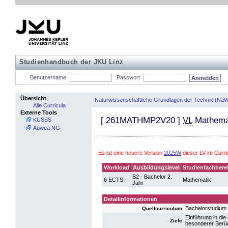
Studienhandbuch der JKU Linz
Benutzername
Passwort
Übersicht
Naturwissenschaftliche Grundlagen der Technik (NaW
Alle Curricula
Externe Tools
[
261MATHMP2V20
]
VL
Mathemati
KUSSS
Auwea NG
Es ist eine neuere Version
2025W
dieser LV im Curr
Workload
Ausbildungslevel
Studienfachbere
B2 - Bachelor 2.
6 ECTS
Mathematik
Jahr
Detailinformationen
Bachelorstudium
Quellcurriculum
Einführung in di
Ziele
besonderer Berüc