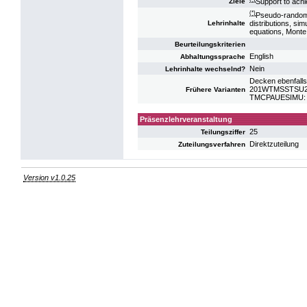
Support to achi
Ziele
(*)
Pseudo-random 
distributions, sim
Lehrinhalte
equations, Monte 
Beurteilungskriterien
English
Abhaltungssprache
Nein
Lehrinhalte wechselnd?
Decken ebenfalls
201WTMSSTSU20:
Frühere Varianten
TMCPAUESIMU: UE
Präsenzlehrveranstaltung
25
Teilungsziffer
Direktzuteilung
Zuteilungsverfahren
Version v1.0.25