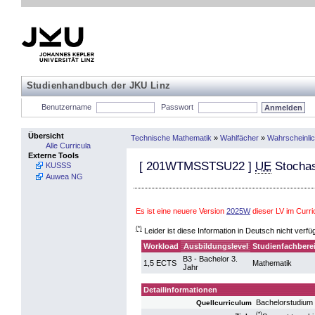
Studienhandbuch der JKU Linz
Benutzername
Passwort
Übersicht
Technische Mathematik
»
Wahlfächer
»
Wahrscheinlic
Alle Curricula
Externe Tools
[
201WTMSSTSU22
]
UE
Stochas
KUSSS
Auwea NG
Es ist eine neuere Version
2025W
dieser LV im Curri
(*)
Leider ist diese Information in Deutsch nicht verfü
Workload
Ausbildungslevel
Studienfachbere
B3 - Bachelor 3.
1,5 ECTS
Mathematik
Jahr
Detailinformationen
Bachelorstudium
Quellcurriculum
(*)