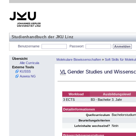
Studienhandbuch der JKU Linz
Benutzername
Passwort
Übersicht
Molekulare Biowissenschaften
»
Soft Skills für Molek
Alle Curricula
Externe Tools
VL
Gender Studies und Wissensch
KUSSS
Auwea NG
Workload
Ausbildungslevel
3 ECTS
B3 - Bachelor 3. Jahr
Detailinformationen
Bachelorstudiu
Quellcurriculum
Beurteilungskriterien
Nein
Lehrinhalte wechselnd?
Präsenzlehrveranstaltung