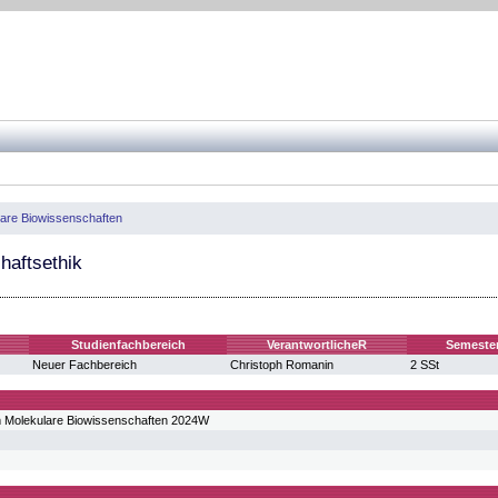
ulare Biowissenschaften
aftsethik
Studienfachbereich
VerantwortlicheR
Semeste
Neuer Fachbereich
Christoph Romanin
2 SSt
m Molekulare Biowissenschaften 2024W