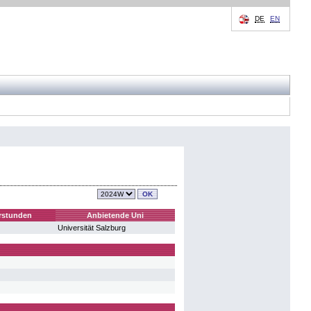
DE
EN
rstunden
Anbietende Uni
Universität Salzburg