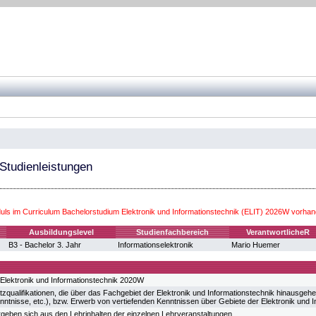
 Studienleistungen
ls im Curriculum Bachelorstudium Elektronik und Informationstechnik (ELIT) 2026W vorhan
Ausbildungslevel
Studienfachbereich
VerantwortlicheR
B3 - Bachelor 3. Jahr
Informationselektronik
Mario Huemer
Elektronik und Informationstechnik 2020W
zqualifikationen, die über das Fachgebiet der Elektronik und Informationstechnik hinausge
ntnisse, etc.), bzw. Erwerb von vertiefenden Kenntnissen über Gebiete der Elektronik und I
ergeben sich aus den Lehrinhalten der einzelnen Lehrveranstaltungen.