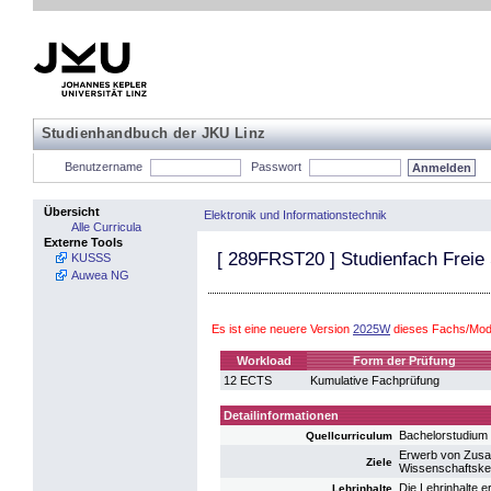
Studienhandbuch der JKU Linz
Benutzername
Passwort
Übersicht
Elektronik und Informationstechnik
Alle Curricula
Externe Tools
[
289FRST20
] Studienfach Freie
KUSSS
Auwea NG
Es ist eine neuere Version
2025W
dieses Fachs/Modu
Workload
Form der Prüfung
12 ECTS
Kumulative Fachprüfung
Detailinformationen
Bachelorstudium 
Quellcurriculum
Erwerb von Zusat
Ziele
Wissenschaftsken
Die Lehrinhalte 
Lehrinhalte