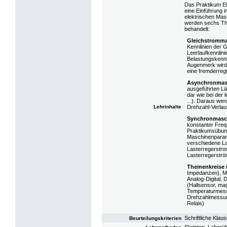
Das Praktikum El
eine Einführung i
elektrischen Mas
werden sechs Th
behandelt:
Gleichstromm
Kennlinien der 
Leerlaufkennlini
Belastungskennl
Augenmerk wird 
eine fremderreg
Asynchronmas
ausgeführten Lä
dar wie bei der 
...). Daraus we
Lehrinhalte
Drehzahl-Verlauf
Synchronmasc
konstanter Freq
Praktikumsübung
Maschinenparame
verschiedene La
Lasterregerstro
Lasterregerström
Themenkreise 
Impedanzen), Me
Analog-Digital,
(Hallsensor, ma
Temperaturmes
Drehzahlmessung
Relais)
Schriftliche Klau
Beurteilungskriterien