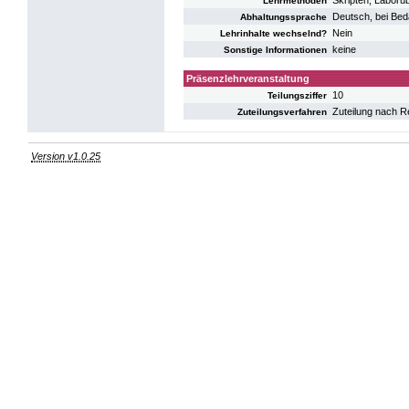
Skripten, Laborü
Lehrmethoden
Deutsch, bei Bed
Abhaltungssprache
Nein
Lehrinhalte wechselnd?
keine
Sonstige Informationen
Präsenzlehrveranstaltung
10
Teilungsziffer
Zuteilung nach R
Zuteilungsverfahren
Version v1.0.25