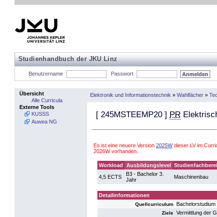
Studienhandbuch der JKU Linz
Benutzername
Passwort
Übersicht
Elektronik und Informationstechnik
»
Wahlfächer
»
Te
Alle Curricula
Externe Tools
[
245MSTEEMP20
]
PR
Elektrisc
KUSSS
Auwea NG
Es ist eine neuere Version
2025W
dieser LV im Curri
2026W vorhanden.
Workload
Ausbildungslevel
Studienfachbere
B3 - Bachelor 3.
4,5 ECTS
Maschinenbau
Jahr
Detailinformationen
Bachelorstudiu
Quellcurriculum
Vermittlung der 
Ziele