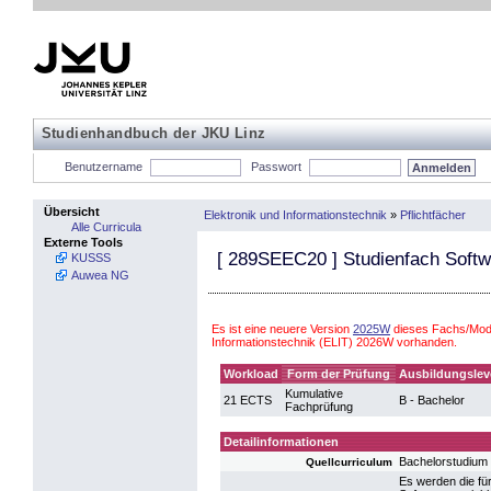
Studienhandbuch der JKU Linz
Benutzername
Passwort
Übersicht
Elektronik und Informationstechnik
»
Pflichtfächer
Alle Curricula
Externe Tools
[
289SEEC20
] Studienfach Soft
KUSSS
Auwea NG
Es ist eine neuere Version
2025W
dieses Fachs/Modu
Informationstechnik (ELIT) 2026W vorhanden.
Workload
Form der Prüfung
Ausbildungslev
Kumulative
21 ECTS
B - Bachelor
Fachprüfung
Detailinformationen
Bachelorstudium 
Quellcurriculum
Es werden die für