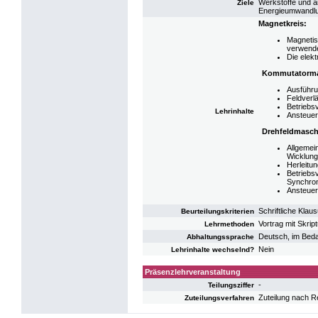
Werkstoffe und a
Ziele
Energieumwandlun
Magnetkreis:
Magnetis
verwende
Die elek
Kommutatorma
Ausführ
Feldverl
Betriebs
Lehrinhalte
Ansteuer
Drehfeldmasch
Allgemei
Wicklung
Herleitu
Betriebs
Synchro
Ansteuer
Schriftliche Klaus
Beurteilungskriterien
Vortrag mit Skrip
Lehrmethoden
Deutsch, im Bedar
Abhaltungssprache
Nein
Lehrinhalte wechselnd?
Präsenzlehrveranstaltung
-
Teilungsziffer
Zuteilung nach R
Zuteilungsverfahren