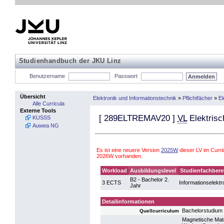
Studienhandbuch der JKU Linz
Benutzername
Passwort
Übersicht
Elektronik und Informationstechnik
»
Pflichtfächer
»
El
Alle Curricula
Externe Tools
[
289ELTREMAV20
]
VL
Elektrisc
KUSSS
Auwea NG
Es ist eine neuere Version
2025W
dieser LV im Curri
2026W vorhanden.
Workload
Ausbildungslevel
Studienfachbere
B2 - Bachelor 2.
3 ECTS
Informationselektr
Jahr
Detailinformationen
Bachelorstudium 
Quellcurriculum
Magnetische Mate