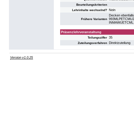
Beurteilungskriterien
Nein
Lehrinhalte wechselnd?
Decken ebenfalls
993MLPETCMU20: 
Frühere Varianten
INMAWUETCML: UE
Präsenzlehrveranstaltung
35
Teilungsziffer
Direktzuteilung
Zuteilungsverfahren
Version v1.0.25