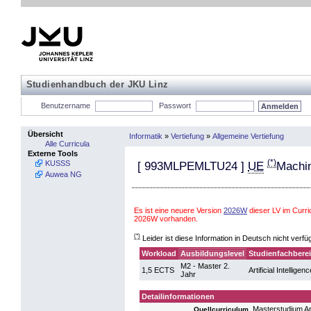
Studienhandbuch der JKU Linz
Benutzername
Passwort
Übersicht
Informatik
»
Vertiefung
»
Allgemeine Vertiefung
Alle Curricula
Externe Tools
(*)
KUSSS
[
993MLPEMLTU24
]
UE
Machin
Auwea NG
Es ist eine neuere Version
2026W
dieser LV im Curri
2026W vorhanden.
(*)
Leider ist diese Information in Deutsch nicht verfü
Workload
Ausbildungslevel
Studienfachbere
M2 - Master 2.
1,5 ECTS
Artificial Intelligenc
Jahr
Detailinformationen
Masterstudium Art
Quellcurriculum