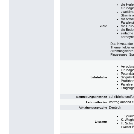
die Herle
Grundgle
zweidime
Stromlini
die Anwe
Parallel
Ziele
die Grun
die Bede
einfache 
aerodyna
Das Niveau der 
Themenfelder en
Strömungslehre,
Flugzeuges, Spr
Aerodyna
Grundgle
Potential
Singulari
Lehrinhalte
Profiltheo
Panelver
Tragflüge
schriftliche und/
Beurteilungskriterien
Vortrag anhand e
Lehrmethoden
Deutsch
Abhaltungssprache
J. Spurk:
K. Wiegh
Literatur
H. Schli
zweiter 