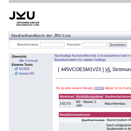
Studienhandbuch der JKU Linz
Benutzername
Passwort
Nachhaltige Kunststofftechnik & Kreislaufwirtschaft
»
Übersicht
Bauteilsimulation für digitale Zwillinge
Alle Curricula
Externe Tools
[
445VCOESM1V23
]
VL
Strömun
KUSSS
Auwea NG
Es ist eine neuere Version
2025W
dieser LV im Curr
Workload
Ausbildungslevel
Studienfachbere
M2 - Master 2.
3 ECTS
Maschinenbau
Jahr
Detailinformationen
Masterstudium 
Quellcurriculum
Nach erfolgreiche
Studierende in de