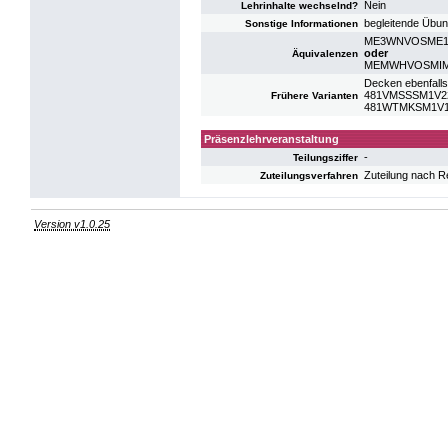
Nein
Lehrinhalte wechselnd?
begleitende Übu
Sonstige Informationen
ME3WNVOSME1: VO
oder
Äquivalenzen
MEMWHVOSMIM: V
Decken ebenfalls
481VMSSSM1V22:
Frühere Varianten
481WTMKSM1V12:
Präsenzlehrveranstaltung
-
Teilungsziffer
Zuteilung nach R
Zuteilungsverfahren
Version v1.0.25