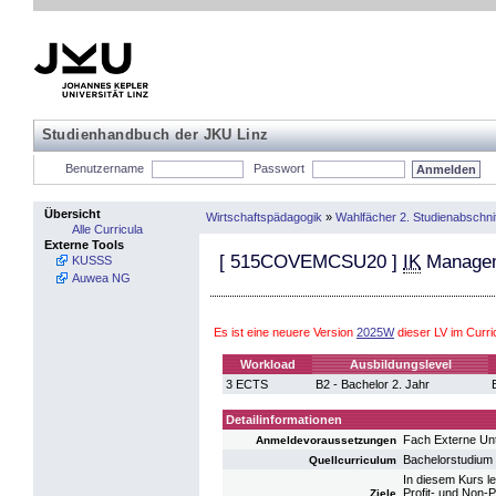
Studienhandbuch der JKU Linz
Benutzername
Passwort
Übersicht
Wirtschaftspädagogik
»
Wahlfächer 2. Studienabschnit
Alle Curricula
Externe Tools
[
515COVEMCSU20
]
IK
Managem
KUSSS
Auwea NG
Es ist eine neuere Version
2025W
dieser LV im Curr
Workload
Ausbildungslevel
3 ECTS
B2 - Bachelor 2. Jahr
Detailinformationen
Fach Externe Un
Anmeldevoraussetzungen
Bachelorstudium 
Quellcurriculum
In diesem Kurs l
Profit- und Non-
Ziele