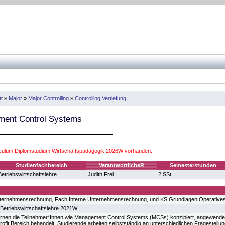
t
»
Major
»
Major Controlling
»
Controlling Vertiefung
ent Control Systems
iculum Diplomstudium Wirtschaftspädagogik 2026W vorhanden.
Studienfachbereich
VerantwortlicheR
Semesterstunden
Betriebswirtschaftslehre
Judith Frei
2 SSt
ternehmensrechnung, Fach Interne Unternehmensrechnung, und KS Grundlagen Operatives 
Betriebswirtschaftslehre 2021W
ernen die Teilnehmer*Innen wie Management Control Systems (MCSs) konzipiert, angewende
Profit Bereich behandelt. Studierende arbeiten selbstständig an unterschiedlichen Frageste