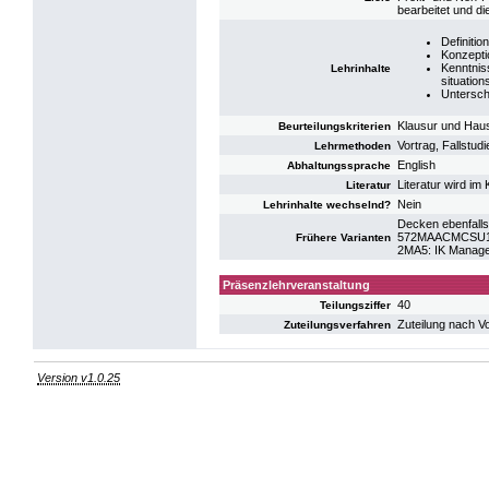
bearbeitet und di
Definiti
Konzepti
Kenntnis
Lehrinhalte
situatio
Untersch
Klausur und Hau
Beurteilungskriterien
Vortrag, Fallstud
Lehrmethoden
English
Abhaltungssprache
Literatur wird i
Literatur
Nein
Lehrinhalte wechselnd?
Decken ebenfalls
572MAACMCSU15:
Frühere Varianten
2MA5: IK Manage
Präsenzlehrveranstaltung
40
Teilungsziffer
Zuteilung nach V
Zuteilungsverfahren
Version v1.0.25