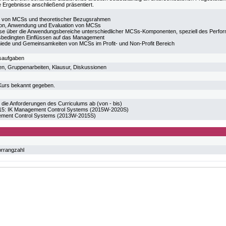
e Ergebnisse anschließend präsentiert.
on von MCSs und theoretischer Bezugsrahmen
on, Anwendung und Evaluation von MCSs
se über die Anwendungsbereiche unterschiedlicher MCSs-Komponenten, speziell des Perf
nsbedingten Einflüssen auf das Management
iede und Gemeinsamkeiten von MCSs im Profit- und Non-Profit Bereich
saufgaben
ien, Gruppenarbeiten, Klausur, Diskussionen
m Kurs bekannt gegeben.
 die Anforderungen des Curriculums ab (von - bis)
 IK Management Control Systems (2015W-2020S)
ment Control Systems (2013W-2015S)
orrangzahl