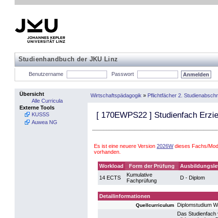
Studienhandbuch der JKU Linz
Benutzername
Passwort
Übersicht
Wirtschaftspädagogik
»
Pflichtfächer 2. Studienabschn
Alle Curricula
Externe Tools
[
170EWPS22
] Studienfach Erzi
KUSSS
Auwea NG
Es ist eine neuere Version
2026W
dieses Fachs/Modu
vorhanden.
Workload
Form der Prüfung
Ausbildungsle
Kumulative
14 ECTS
D - Diplom
Fachprüfung
Detailinformationen
Diplomstudium W
Quellcurriculum
Das Studienfach v