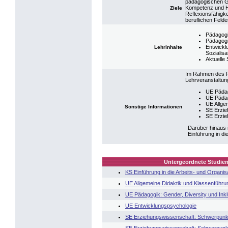
pädagogischen Gr
Kompetenz und Ha
Ziele
Reflexionsfähigk
beruflichen Felde
Pädagog
Pädagogi
Entwickl
Lehrinhalte
Sozialisa
Aktuelle
Im Rahmen des F
Lehrveranstaltung
UE Pädag
UE Päda
UE Allge
Sonstige Informationen
SE Erzie
SE Erzie
Darüber hinaus 
Einführung in di
Untergeordnete Studien
KS Einführung in die Arbeits- und Organi
UE Allgemeine Didaktik und Klassenführu
UE Pädagogik: Gender, Diversity und Inkl
UE Entwicklungspsychologie
SE Erziehungswissenschaft: Schwerpunk