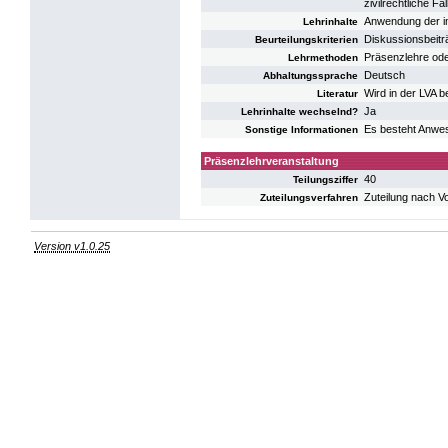
zivilrechtliche F
Anwendung der im
Lehrinhalte
Diskussionsbeiträ
Beurteilungskriterien
Präsenzlehre oder
Lehrmethoden
Deutsch
Abhaltungssprache
Wird in der LVA 
Literatur
Ja
Lehrinhalte wechselnd?
Es besteht Anwes
Sonstige Informationen
Präsenzlehrveranstaltung
40
Teilungsziffer
Zuteilung nach V
Zuteilungsverfahren
Version v1.0.25