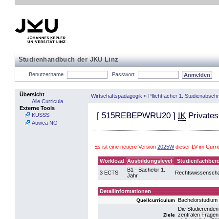
Studienhandbuch der JKU Linz
Benutzername
Passwort
Übersicht
Wirtschaftspädagogik
»
Pflichtfächer 1. Studienabschn
Alle Curricula
Externe Tools
[
515REBEPWRU20
]
IK
Privates
KUSSS
Auwea NG
Es ist eine neuere Version
2025W
dieser LV im Curr
Workload
Ausbildungslevel
Studienfachbere
B1 - Bachelor 1.
3 ECTS
Rechtswissenscha
Jahr
Detailinformationen
Bachelorstudium 
Quellcurriculum
Die Studierenden
zentralen Fragen
Ziele