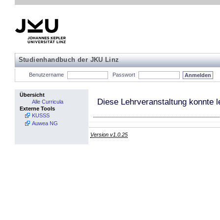
Studienhandbuch der JKU Linz
Benutzername
Passwort
Übersicht
Diese Lehrveranstaltung konnte l
Alle Curricula
Externe Tools
KUSSS
Auwea NG
Version v1.0.25