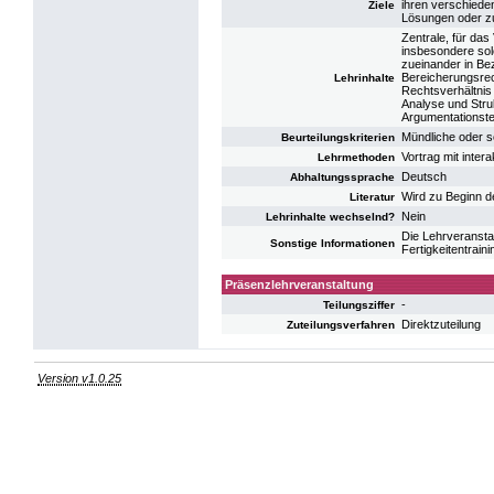
ihren verschiede
Ziele
Lösungen oder z
Zentrale, für da
insbesondere sol
zueinander in Be
Bereicherungsrec
Lehrinhalte
Rechtsverhältnis 
Analyse und Stru
Argumentationste
Mündliche oder s
Beurteilungskriterien
Vortrag mit inter
Lehrmethoden
Deutsch
Abhaltungssprache
Wird zu Beginn d
Literatur
Nein
Lehrinhalte wechselnd?
Die Lehrveransta
Sonstige Informationen
Fertigkeitentrain
Präsenzlehrveranstaltung
-
Teilungsziffer
Direktzuteilung
Zuteilungsverfahren
Version v1.0.25