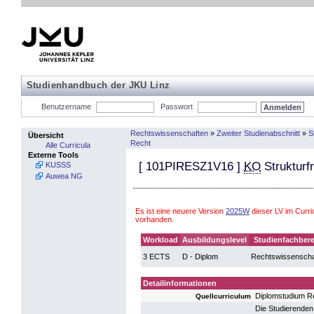
Studienhandbuch der JKU Linz
Benutzername
Passwort
Rechtswissenschaften
»
Zweiter Studienabschnitt
»
S
Übersicht
Recht
Alle Curricula
Externe Tools
[
101PIRESZ1V16
]
KO
Strukturfr
KUSSS
Auwea NG
Es ist eine neuere Version
2025W
dieser LV im Curr
vorhanden.
Workload
Ausbildungslevel
Studienfachbere
3 ECTS
D - Diplom
Rechtswissenscha
Detailinformationen
Diplomstudium R
Quellcurriculum
Die Studierenden 