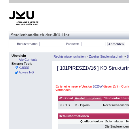
Studienhandbuch der JKU Linz
Benutzername
Passwort
Übersicht
Rechtswissenschaften
»
Zweiter Studienabschnitt
»
S
Alle Curricula
Externe Tools
[
101PIRESZ1V16
]
KO
Strukturfr
KUSSS
Auwea NG
Es ist eine neuere Version
2025W
dieser LV im Curr
vorhanden.
Workload
Ausbildungslevel
Studienfachbere
3 ECTS
D - Diplom
Rechtswissenscha
Detailinformationen
Diplomstudium R
Quellcurriculum
Die Studierenden 