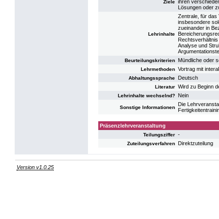
ihren verschiede
Ziele
Lösungen oder z
Zentrale, für da
insbesondere sol
zueinander in Be
Bereicherungsrec
Lehrinhalte
Rechtsverhältnis 
Analyse und Stru
Argumentationste
Mündliche oder s
Beurteilungskriterien
Vortrag mit inter
Lehrmethoden
Deutsch
Abhaltungssprache
Wird zu Beginn d
Literatur
Nein
Lehrinhalte wechselnd?
Die Lehrveransta
Sonstige Informationen
Fertigkeitentrain
Präsenzlehrveranstaltung
-
Teilungsziffer
Direktzuteilung
Zuteilungsverfahren
Version v1.0.25