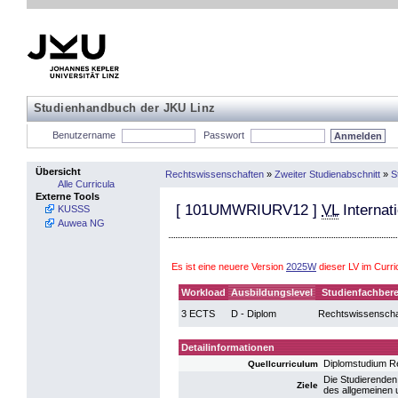
Studienhandbuch der JKU Linz
Benutzername
Passwort
Übersicht
Rechtswissenschaften
»
Zweiter Studienabschnitt
»
S
Alle Curricula
Externe Tools
[
101UMWRIURV12
]
VL
Internat
KUSSS
Auwea NG
Es ist eine neuere Version
2025W
dieser LV im Curr
Workload
Ausbildungslevel
Studienfachbere
3 ECTS
D - Diplom
Rechtswissenscha
Detailinformationen
Diplomstudium R
Quellcurriculum
Die Studierenden
Ziele
des allgemeinen 