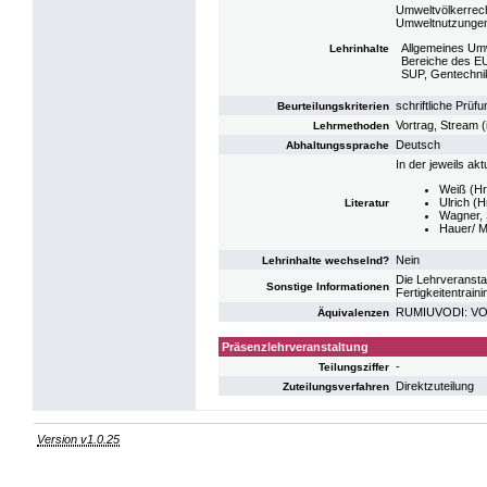
Umweltvölkerrech
Umweltnutzungen 
Allgemeines Umw
Lehrinhalte
Bereiche des EU
SUP, Gentechnik
schriftliche Prüfu
Beurteilungskriterien
Vortrag, Stream (
Lehrmethoden
Deutsch
Abhaltungssprache
In der jeweils ak
Weiß (Hr
Ulrich (
Literatur
Wagner, 
Hauer/ M
Nein
Lehrinhalte wechselnd?
Die Lehrveransta
Sonstige Informationen
Fertigkeitentrain
RUMIUVODI: VO I
Äquivalenzen
Präsenzlehrveranstaltung
-
Teilungsziffer
Direktzuteilung
Zuteilungsverfahren
Version v1.0.25