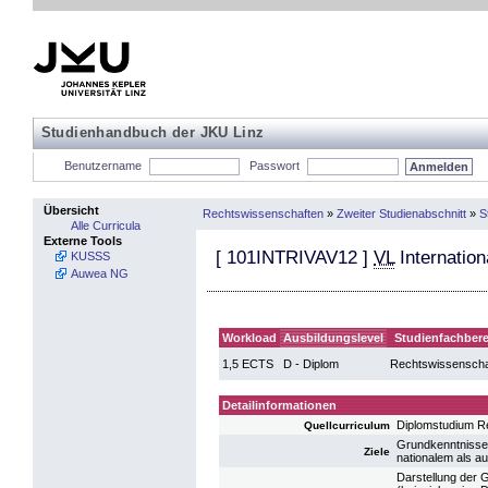
Studienhandbuch der JKU Linz
Benutzername
Passwort
Übersicht
Rechtswissenschaften
»
Zweiter Studienabschnitt
»
S
Alle Curricula
Externe Tools
[
101INTRIVAV12
]
VL
Internation
KUSSS
Auwea NG
Workload
Ausbildungslevel
Studienfachbere
1,5 ECTS
D - Diplom
Rechtswissenscha
Detailinformationen
Diplomstudium R
Quellcurriculum
Grundkenntnisse 
Ziele
nationalem als a
Darstellung der G