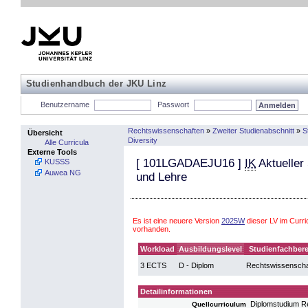
Studienhandbuch der JKU Linz
Benutzername
Passwort
Rechtswissenschaften
»
Zweiter Studienabschnitt
»
S
Übersicht
Diversity
Alle Curricula
Externe Tools
[
101LGADAEJU16
]
IK
Aktueller 
KUSSS
Auwea NG
und Lehre
Es ist eine neuere Version
2025W
dieser LV im Curr
vorhanden.
Workload
Ausbildungslevel
Studienfachbere
3 ECTS
D - Diplom
Rechtswissenscha
Detailinformationen
Diplomstudium R
Quellcurriculum