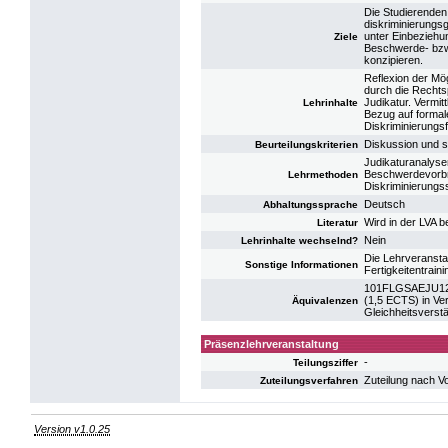
Die Studierenden
diskriminierungsg
unter Einbeziehun
Ziele
Beschwerde- bzw 
konzipieren.
Reflexion der Mö
durch die Rechts
Judikatur. Vermit
Lehrinhalte
Bezug auf formal
Diskriminierungsf
Diskussion und sc
Beurteilungskriterien
Judikaturanalysen
Beschwerdevorbr
Lehrmethoden
Diskriminierungs
Deutsch
Abhaltungssprache
Wird in der LVA 
Literatur
Nein
Lehrinhalte wechselnd?
Die Lehrveransta
Sonstige Informationen
Fertigkeitentrain
101FLGSAEJU12: P
(1,5 ECTS) in V
Äquivalenzen
Gleichheitsverst
Präsenzlehrveranstaltung
-
Teilungsziffer
Zuteilung nach V
Zuteilungsverfahren
Version v1.0.25