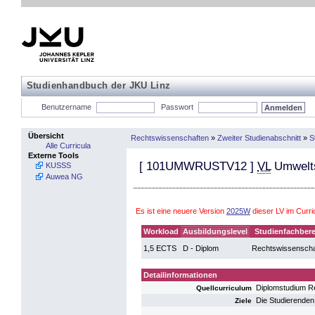
Studienhandbuch der JKU Linz
Benutzername
Passwort
Übersicht
Rechtswissenschaften
»
Zweiter Studienabschnitt
»
S
Alle Curricula
Externe Tools
[
101UMWRUSTV12
]
VL
Umwelts
KUSSS
Auwea NG
Es ist eine neuere Version
2025W
dieser LV im Curr
Workload
Ausbildungslevel
Studienfachbere
1,5 ECTS
D - Diplom
Rechtswissenscha
Detailinformationen
Diplomstudium R
Quellcurriculum
Die Studierenden
Ziele