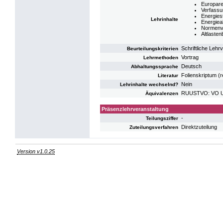
Europare
Verfassu
Energies
Lehrinhalte
Energie
Normenv
Altlasten
Schriftliche Lehr
Beurteilungskriterien
Vortrag
Lehrmethoden
Deutsch
Abhaltungssprache
Folienskriptum (r
Literatur
Nein
Lehrinhalte wechselnd?
RUUSTVO: VO Um
Äquivalenzen
Präsenzlehrveranstaltung
-
Teilungsziffer
Direktzuteilung
Zuteilungsverfahren
Version v1.0.25