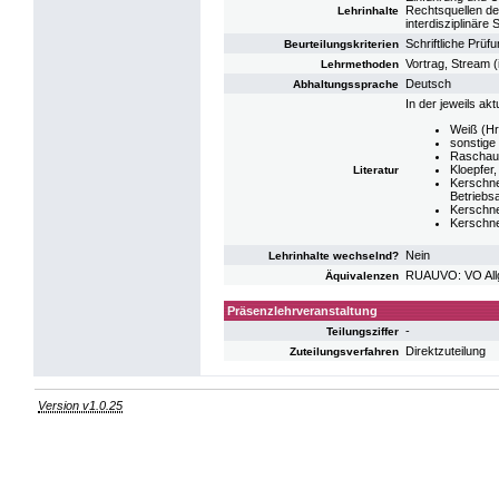
Rechtsquellen de
Lehrinhalte
interdisziplinäre
Schriftliche Prüfu
Beurteilungskriterien
Vortrag, Stream 
Lehrmethoden
Deutsch
Abhaltungssprache
In der jeweils ak
Weiß (Hr
sonstige
Raschaue
Kloepfer
Literatur
Kerschne
Betriebs
Kerschne
Kerschne
Nein
Lehrinhalte wechselnd?
RUAUVO: VO All
Äquivalenzen
Präsenzlehrveranstaltung
-
Teilungsziffer
Direktzuteilung
Zuteilungsverfahren
Version v1.0.25