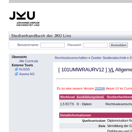
Studienhandbuch der JKU Linz
Benutzername
Passwort
Übersicht
Rechtswissenschaften
»
Zweiter Studienabschnitt
»
S
Alle Curricula
Externe Tools
[
101UMWRAURV12
]
VL
Allgeme
KUSSS
Auwea NG
Es ist eine neuere Version
2025W
dieser LV im Curr
Workload
Ausbildungslevel
Studienfachbere
1,5 ECTS
D - Diplom
Rechtswissenscha
Detailinformationen
Diplomstudium R
Quellcurriculum
Vermittlung der 
Ziele
Einführung und Üb