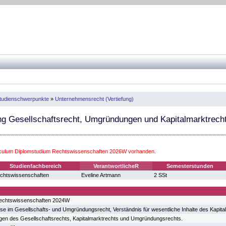
tudienschwerpunkte
»
Unternehmensrecht (Vertiefung)
ng Gesellschaftsrecht, Umgründungen und Kapitalmarktrech
iculum Diplomstudium Rechtswissenschaften 2026W vorhanden.
Studienfachbereich
VerantwortlicheR
Semesterstunden
chtswissenschaften
Eveline Artmann
2 SSt
echtswissenschaften 2024W
isse im Gesellschafts- und Umgründungsrecht, Verständnis für wesentliche Inhalte des Kapita
en des Gesellschaftsrechts, Kapitalmarktrechts und Umgründungsrechts.