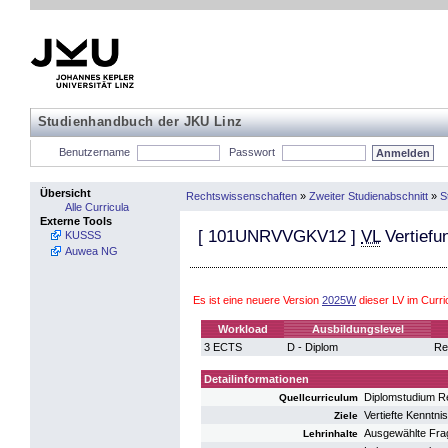
Studienhandbuch der JKU Linz
Benutzername
Passwort
Übersicht
Rechtswissenschaften
»
Zweiter Studienabschnitt
»
S
Alle Curricula
Externe Tools
[
101UNRVVGKV12
]
VL
Vertiefu
KUSSS
Auwea NG
Es ist eine neuere Version
2025W
dieser LV im Curr
Workload
Ausbildungslevel
3 ECTS
D - Diplom
Re
Detailinformationen
Diplomstudium R
Quellcurriculum
Vertiefte Kenntn
Ziele
Ausgewählte Frag
Lehrinhalte