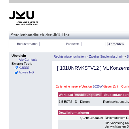
Studienhandbuch der JKU Linz
Benutzername
Passwort
Übersicht
Rechtswissenschaften
»
Zweiter Studienabschnitt
»
S
Alle Curricula
Externe Tools
[
101UNRVKSTV12
]
VL
Konzerns
KUSSS
Auwea NG
Es ist eine neuere Version
2025W
dieser LV im Curr
Workload
Ausbildungslevel
Studienfachbere
1,5 ECTS
D - Diplom
Rechtswissenscha
Detailinformationen
Diplomstudium R
Quellcurriculum
Die Vorlesung Kon
der wichtigsten