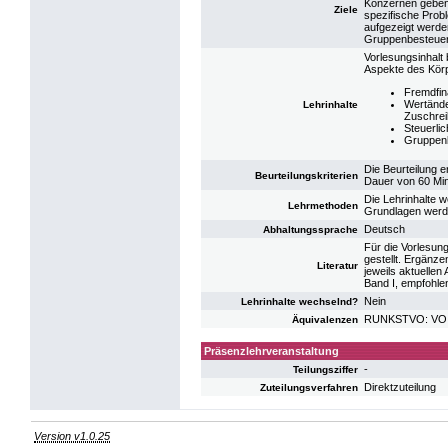
Konzernen geben.
Ziele
spezifische Pro
aufgezeigt werde
Gruppenbesteuer
Vorlesungsinhalt
Aspekte des Körp
Fremdfin
Wertände
Lehrinhalte
Zuschrei
Steuerli
Gruppen
Die Beurteilung e
Beurteilungskriterien
Dauer von 60 Min
Die Lehrinhalte w
Lehrmethoden
Grundlagen werde
Deutsch
Abhaltungssprache
Für die Vorlesun
gestellt. Ergänz
Literatur
jeweils aktuellen
Band I, empfohle
Nein
Lehrinhalte wechselnd?
RUNKSTVO: VO K
Äquivalenzen
Präsenzlehrveranstaltung
-
Teilungsziffer
Direktzuteilung
Zuteilungsverfahren
Version v1.0.25