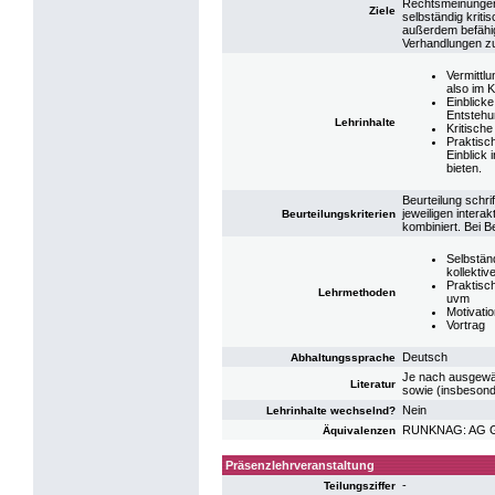
Rechtsmeinungen
Ziele
selbständig kriti
außerdem befähig
Verhandlungen zu
Vermittlu
also im 
Einblicke
Entstehu
Lehrinhalte
Kritisch
Praktisc
Einblick
bieten.
Beurteilung schri
jeweiligen inter
Beurteilungskriterien
kombiniert. Bei 
Selbständ
kollekti
Praktisc
Lehrmethoden
uvm
Motivatio
Vortrag
Deutsch
Abhaltungssprache
Je nach ausgewäh
Literatur
sowie (insbeson
Nein
Lehrinhalte wechselnd?
RUNKNAG: AG Ges
Äquivalenzen
Präsenzlehrveranstaltung
-
Teilungsziffer