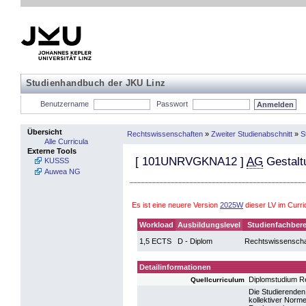
Studienhandbuch der JKU Linz
Benutzername
Passwort
Übersicht
Rechtswissenschaften
»
Zweiter Studienabschnitt
»
S
Alle Curricula
Externe Tools
[
101UNRVGKNA12
]
AG
Gestalt
KUSSS
Auwea NG
Es ist eine neuere Version
2025W
dieser LV im Curr
Workload
Ausbildungslevel
Studienfachbere
1,5 ECTS
D - Diplom
Rechtswissenscha
Detailinformationen
Diplomstudium R
Quellcurriculum
Die Studierenden
kollektiver Norm