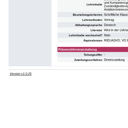
und Kompetenzgru
Lehrinhalte
Zuständigkeitsreg
Antidiskrimineru
Schriftliche Klaus
Beurteilungskriterien
Vortrag
Lehrmethoden
Deutsch
Abhaltungssprache
Wird in der LVA 
Literatur
Nein
Lehrinhalte wechselnd?
RIEUASVO: VO Eu
Äquivalenzen
Präsenzlehrveranstaltung
-
Teilungsziffer
Direktzuteilung
Zuteilungsverfahren
Version v1.0.25