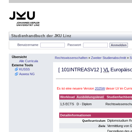
Studienhandbuch der JKU Linz
Benutzername
Passwort
Übersicht
Rechtswissenschaften
»
Zweiter Studienabschnitt
»
S
Alle Curricula
Externe Tools
[
101INTREASV12
]
VL
Europäisc
KUSSS
Auwea NG
Es ist eine neuere Version
2025W
dieser LV im Curr
Workload
Ausbildungslevel
Studienfachbere
1,5 ECTS
D - Diplom
Rechtswissenscha
Detailinformationen
Diplomstudium R
Quellcurriculum
Vermittlung von 
Ziele
Darstellung des 