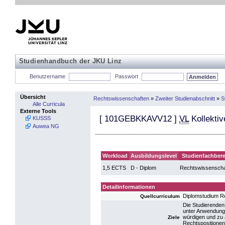
Studienhandbuch der JKU Linz
Benutzername
Passwort
Übersicht
Rechtswissenschaften
»
Zweiter Studienabschnitt
»
S
Alle Curricula
Externe Tools
[
101GEBKKAVV12
]
VL
Kollektiv
KUSSS
Auwea NG
Workload
Ausbildungslevel
Studienfachbere
1,5 ECTS
D - Diplom
Rechtswissenscha
Detailinformationen
Diplomstudium R
Quellcurriculum
Die Studierenden
unter Anwendung 
würdigen und zu a
Ziele
Rechtspositionen