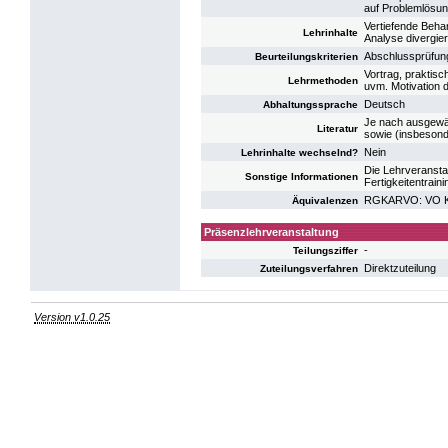
auf Problemlösun
Vertiefende Behan
Lehrinhalte
Analyse divergi
Abschlussprüfun
Beurteilungskriterien
Vortrag, praktisc
Lehrmethoden
uvm. Motivation d
Deutsch
Abhaltungssprache
Je nach ausgewäh
Literatur
sowie (insbeson
Nein
Lehrinhalte wechselnd?
Die Lehrveransta
Sonstige Informationen
Fertigkeitentrain
RGKARVO: VO Kol
Äquivalenzen
Präsenzlehrveranstaltung
-
Teilungsziffer
Direktzuteilung
Zuteilungsverfahren
Version v1.0.25