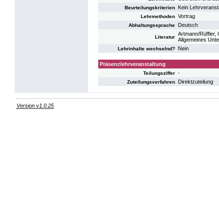
Kein Lehrveranst
Beurteilungskriterien
Vortrag
Lehrmethoden
Deutsch
Abhaltungssprache
Artmann/Rüffler,
Literatur
Allgemeines Unter
Nein
Lehrinhalte wechselnd?
Präsenzlehrveranstaltung
-
Teilungsziffer
Direktzuteilung
Zuteilungsverfahren
Version v1.0.25