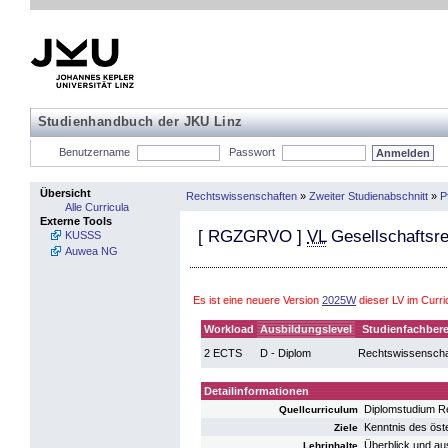
Studienhandbuch der JKU Linz
Benutzername
Passwort
Übersicht
Rechtswissenschaften
»
Zweiter Studienabschnitt
»
P
Alle Curricula
Externe Tools
[
RGZGRVO
]
VL
Gesellschaftsre
KUSSS
Auwea NG
Es ist eine neuere Version
2025W
dieser LV im Curr
Workload
Ausbildungslevel
Studienfachbere
2 ECTS
D - Diplom
Rechtswissenscha
Detailinformationen
Diplomstudium R
Quellcurriculum
Kenntnis des öst
Ziele
Überblick und au
Lehrinhalte