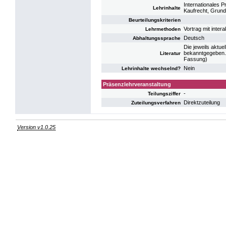
Internationales P
Lehrinhalte
Kaufrecht, Grund
Beurteilungskriterien
Vortrag mit inter
Lehrmethoden
Deutsch
Abhaltungssprache
Die jeweils aktue
bekanntgegeben. 
Literatur
Fassung)
Nein
Lehrinhalte wechselnd?
Präsenzlehrveranstaltung
-
Teilungsziffer
Direktzuteilung
Zuteilungsverfahren
Version v1.0.25