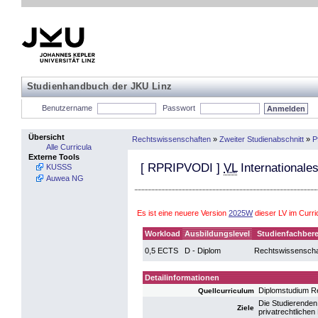
Studienhandbuch der JKU Linz
Benutzername
Passwort
Übersicht
Rechtswissenschaften
»
Zweiter Studienabschnitt
»
P
Alle Curricula
Externe Tools
[
RPRIPVODI
]
VL
Internationales
KUSSS
Auwea NG
Es ist eine neuere Version
2025W
dieser LV im Curr
Workload
Ausbildungslevel
Studienfachbere
0,5 ECTS
D - Diplom
Rechtswissenscha
Detailinformationen
Diplomstudium R
Quellcurriculum
Die Studierenden
Ziele
privatrechtliche