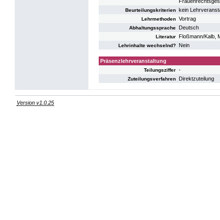
Frauenrechtsgesc
kein Lehrveranst
Beurteilungskriterien
Vortrag
Lehrmethoden
Deutsch
Abhaltungssprache
Floßmann/Kalb, M
Literatur
Nein
Lehrinhalte wechselnd?
Präsenzlehrveranstaltung
-
Teilungsziffer
Direktzuteilung
Zuteilungsverfahren
Version v1.0.25