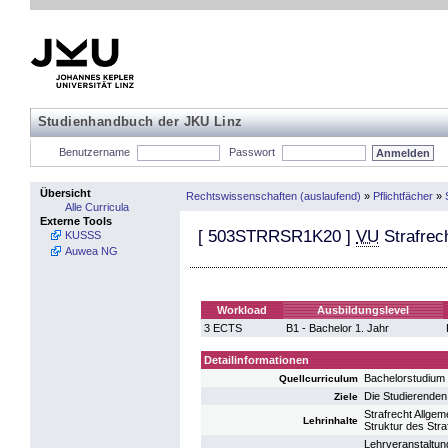
Studienhandbuch der JKU Linz
Benutzername
Passwort
Übersicht
Rechtswissenschaften (auslaufend)
»
Pflichtfächer
»
Alle Curricula
Externe Tools
[
503STRRSR1K20
]
VU
Strafrech
KUSSS
Auwea NG
Workload
Ausbildungslevel
3 ECTS
B1 - Bachelor 1. Jahr
Detailinformationen
Bachelorstudium
Quellcurriculum
Die Studierenden
Ziele
Strafrecht Allgem
Lehrinhalte
Struktur des Str
Lehrveranstaltun