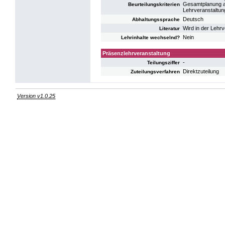
Gesamtplanung au
Beurteilungskriterien
Lehrveranstaltun
Deutsch
Abhaltungssprache
Wird in der Lehr
Literatur
Nein
Lehrinhalte wechselnd?
Präsenzlehrveranstaltung
-
Teilungsziffer
Direktzuteilung
Zuteilungsverfahren
Version v1.0.25