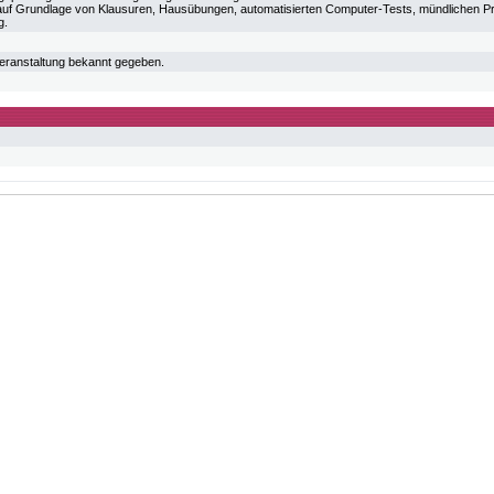
f Grundlage von Klausuren, Hausübungen, automatisierten Computer-Tests, mündlichen Prüf
g.
veranstaltung bekannt gegeben.