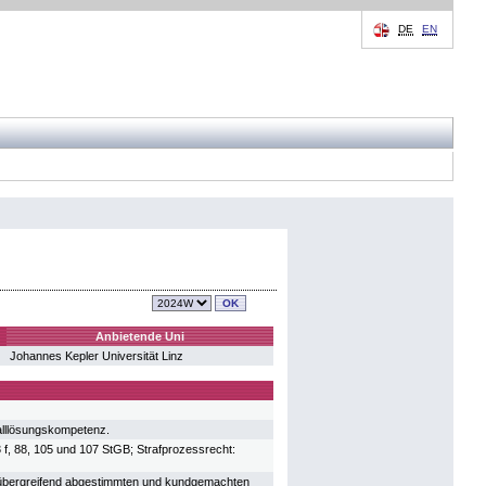
DE
EN
Anbietende Uni
Johannes Kepler Universität Linz
alllösungskompetenz.
83 f, 88, 105 und 107 StGB; Strafprozessrecht:
erübergreifend abgestimmten und kundgemachten