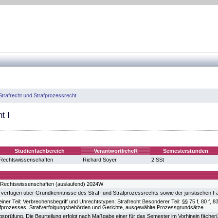
Strafrecht und Strafprozessrecht
t I
Studienfachbereich
VerantwortlicheR
Semesterstunden
Rechtswissenschaften
Richard Soyer
2 SSt
 Rechtswissenschaften (auslaufend) 2024W
 verfügen über Grundkenntnisse des Straf- und Strafprozessrechts sowie der juristischen F
einer Teil: Verbrechensbegriff und Unrechtstypen; Strafrecht Besonderer Teil: §§ 75 f, 80 f, 
afprozesses, Strafverfolgungsbehörden und Gerichte, ausgewählte Prozessgrundsätze
gsprüfung. Die Beurteilung erfolgt nach Maßgabe einer für das Semester im Vorhinein fäch