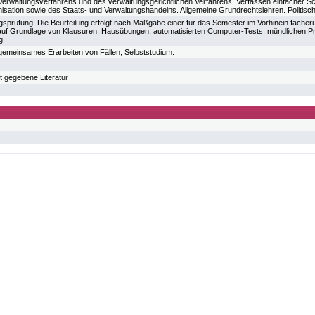
erwaltungsverfahrens und des verwaltungsgerichtlichen Verfahrens. Verfassen einfacher Sch
isation sowie des Staats- und Verwaltungshandelns. Allgemeine Grundrechtslehren. Politisch
gsprüfung. Die Beurteilung erfolgt nach Maßgabe einer für das Semester im Vorhinein fäch
f Grundlage von Klausuren, Hausübungen, automatisierten Computer-Tests, mündlichen Prüf
g.
gemeinsames Erarbeiten von Fällen; Selbststudium.
t gegebene Literatur