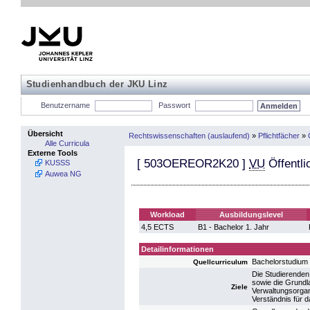
Studienhandbuch der JKU Linz
Benutzername
Passwort
Übersicht
Rechtswissenschaften (auslaufend)
»
Pflichtfächer
»
Alle Curricula
Externe Tools
[
503OEREOR2K20
]
VU
Öffentli
KUSSS
Auwea NG
Workload
Ausbildungslevel
4,5 ECTS
B1 - Bachelor 1. Jahr
Detailinformationen
Bachelorstudium
Quellcurriculum
Die Studierenden
sowie die Grundl
Ziele
Verwaltungsorgan
Verständnis für d