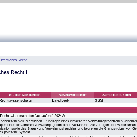
Öffentliches Recht
ches Recht II
Studienfachbereich
VerantwortlicheR
Semesterstunden
Rechtswissenschaften
David Leeb
3 SSt
 Rechtswissenschaften (auslaufend) 2024W
 beherrschen die rechtlichen Grundlagen eines einfacheren verwaltungsrechtlichen Verfahre
agen eines einfacheren verwaltungsgerichtlichen Verfahrens. Sie verfügen über weiterführen
isation sowie des Staats- und Verwaltungshandelns und begreifen die Grundstruktur von Gru
as politische System.