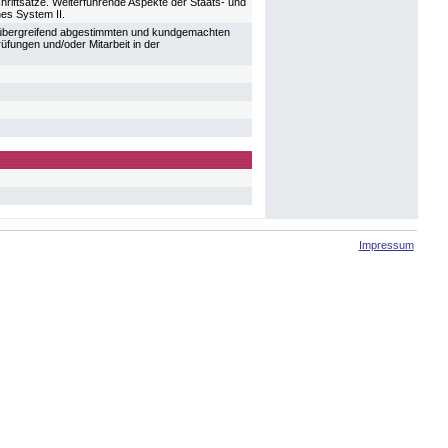
riftsätze. Weiterführende Aspekte der Staats- und
es System II.
erübergreifend abgestimmten und kundgemachten
ungen und/oder Mitarbeit in der
Impressum