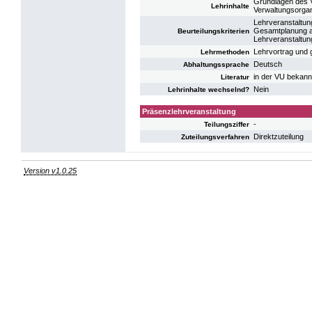
Grundlagen des V
Lehrinhalte
Verwaltungsorgan
Lehrveranstaltun
Gesamtplanung au
Beurteilungskriterien
Lehrveranstaltun
Lehrvortrag und 
Lehrmethoden
Deutsch
Abhaltungssprache
in der VU bekann
Literatur
Nein
Lehrinhalte wechselnd?
Präsenzlehrveranstaltung
-
Teilungsziffer
Direktzuteilung
Zuteilungsverfahren
Version v1.0.25